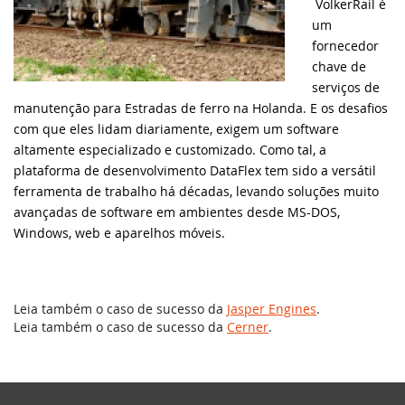
classe cRegEx e muito ma
VolkerRail é
um
Knowledge Base (EUA)
DataFlex Reports
SYNERGY 2023
fornecedor
DataFlex 2025 Alpha 1 lançado - Baixe e
teste agora!
chave de
Knowledge Base (Brasil)
Dynamic AI
EDUC 2022
serviços de
manutenção para Estradas de ferro na Holanda. E os desafios
Atualização de segurança do DataFlex
Produtos Suportados
com que eles lidam diariamente, exigem um software
2024/24.0 e 2023/23.0 - Ação necessária!
Sistemas & Ambientes
WEBINAR: Migrando para o DataFlex
2021/20.0
altamente especializado e customizado. Como tal, a
plataforma de desenvolvimento DataFlex tem sido a versátil
Download de Produtos
Atualização de segurança para todas as
ferramenta de trabalho há décadas, levando soluções muito
versões do DataFlex com WebApp
Migrando para o DataFlex 20.0
Framework - Ação necessária!
avançadas de software em ambientes desde MS-DOS,
Abrir um Chamado Técnico
Windows, web e aparelhos móveis.
Evento de Aniversário on-line - Data
Bibliotecas DataFlex compatíveis com
Access
DataFlex 2024 já disponíveis!
EDUC 2020 Virtual
Leia também o caso de sucesso da
Jasper Engines
.
Lançada nova versão da Biblioteca
Leia também o caso de sucesso da
Cerner
.
DataFlex LibXL
DISD 2020
DataFlex Reports 2024 foi lançado - baixe
Frankfurt 2019
agora!