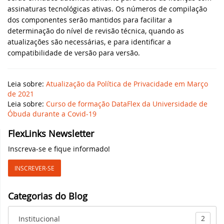
assinaturas tecnológicas ativas. Os números de compilação
Webinar MySQL: Migração Passo a Passo
dos componentes serão mantidos para facilitar a
DataFlex 2024 foi lançado - baixe agora!
determinação do nível de revisão técnica, quando as
atualizações são necessárias, e para identificar a
UK DataFlex Meetup
DataFlex Reports 2024 Release Candidate
compatibilidade de versão para versão.
disponível para teste final - baixe agora!
Webinar MySQL & DataFlex
Nova videoaula: WebForm em aplicações
Leia sobre:
Atualização da Política de Privacidade em Março
Windows usando FlexTron
DAPCON, 2019
de 2021
Leia sobre:
Curso de formação DataFlex da Universidade de
Óbuda durante a Covid-19
Nova videoaula: Controles Web em
Synergy 2019
aplicações Windows usando FlexTron
FlexLinks Newsletter
ScanDUC 2018
Inscreva-se e fique informado!
DataFlex 2024 Release Candidate
disponível para visualização e teste
DALA 20 Anos
INSCREVER-SE
Novas videoaulas adicionadas:
DAPCON 2018
Categorias do Blog
Conhecendo os Controles Web
EDUC 2018
2
Institucional
DataFlex Reports 2024 Beta 2 lançado para