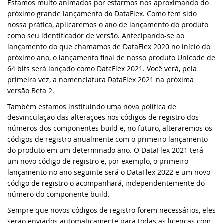
classe cRegEx e muito ma
Estamos muito animados por estarmos nos aproximando do
próximo grande lançamento do DataFlex. Como tem sido
Knowledge Base (EUA)
DataFlex Reports
SYNERGY 2023
nossa prática, aplicaremos o ano de lançamento do produto
DataFlex 2025 Alpha 1 lançado - Baixe e
como seu identificador de versão. Antecipando-se ao
teste agora!
Knowledge Base (Brasil)
lançamento do que chamamos de DataFlex 2020 no início do
Dynamic AI
EDUC 2022
próximo ano, o lançamento final de nosso produto Unicode de
Atualização de segurança do DataFlex
64 bits será lançado como DataFlex 2021. Você verá, pela
Produtos Suportados
2024/24.0 e 2023/23.0 - Ação necessária!
Sistemas & Ambientes
WEBINAR: Migrando para o DataFlex
primeira vez, a nomenclatura DataFlex 2021 na próxima
2021/20.0
versão Beta 2.
Download de Produtos
Atualização de segurança para todas as
versões do DataFlex com WebApp
Também estamos instituindo uma nova política de
Migrando para o DataFlex 20.0
Framework - Ação necessária!
desvinculação das alterações nos códigos de registro dos
Abrir um Chamado Técnico
números dos componentes build e, no futuro, alteraremos os
Evento de Aniversário on-line - Data
códigos de registro anualmente com o primeiro lançamento
Bibliotecas DataFlex compatíveis com
Access
do produto em um determinado ano. O DataFlex 2021 terá
DataFlex 2024 já disponíveis!
um novo código de registro e, por exemplo, o primeiro
EDUC 2020 Virtual
lançamento no ano seguinte será o DataFlex 2022 e um novo
Lançada nova versão da Biblioteca
código de registro o acompanhará, independentemente do
DataFlex LibXL
DISD 2020
número do componente build.
Sempre que novos códigos de registro forem necessários, eles
DataFlex Reports 2024 foi lançado - baixe
Frankfurt 2019
agora!
serão enviados automaticamente para todas as licenças com