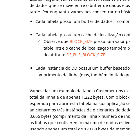
de dados que se move entre o buffer de dados e o
tarde. Por enquanto, vamos nos concentrar no bási
No
Da
Cada tabela possui um buffer de dados = compr
Sy
DA
Cada tabela possui um cache de localização conf
Observe que
BLOCK_SIZE
possui um valor pa
De
Sy
table.int) e o cache de localização também
do atributo
DF_FILE_BLOCK_SIZE
.
No
Sc
Cada instância do DD possui um buffer baseado
La
DA
comprimento da linha (mas, também limitado p
No
ED
Vamos dar um exemplo da tabela Customer nos exe
total da linha é de apenas 1.222 bytes. Com o bloc
No
DI
esperado para abrir esta tabela na sua aplicação se
adicionarmos três instâncias de dicionários de dado
Ve
To
3.666 bytes (comprimento da linha x número de inst
as linhas que contiverem o máximo de dados estiv
usando apenas um total de 17.008 bytes de memóri
At