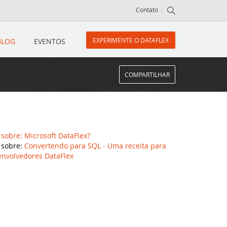
Contato
EXPERIMENTE O DATAFLEX
BLOG
EVENTOS
COMPARTILHAR
 sobre:
Microsoft DataFlex?
 sobre:
Convertendo para SQL - Uma receita para
nvolvedores DataFlex
 muito mais!
icos, nova classe cRegEx e muito ma