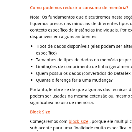
Vo
Como podemos reduzir o consumo de memória?
Vo
Nota: Os fundamentos que discutiremos nesta seç
fiquemos presos nas minúcias de diferentes tipos 
contexto específico de instâncias individuais. Por 
Da
disponíveis em alguns ambientes:
Vo
Tipos de dados disponíveis (eles podem ser al
específico)
Tamanhos de tipos de dados na memória (espec
No
Limitações de comprimento de linha (geralmente
Quem possui os dados (convertidos do DataFlex o
No
Quanta diferença faria uma mudança?
Da
Portanto, lembre-se de que algumas das técnicas d
podem ser usadas na mesma extensão ou, mesmo s
significativa no uso de memória.
No
Block Size
Bi
Começaremos com
block_size
, porque ele multipli
subjacente para uma finalidade muito específica: o