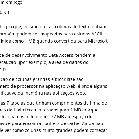
taFlex 2023 Beta 2 disponível para download!
am em jogo:
16 KB
va videoaula: Conhecendo os Controles Web - parte 1
te, porque, mesmo que as colunas de texto tenham
taFlex Reports 2023 lançado - baixe agora!
s também podem ser mapeados para colunas ASCII.
inida como 1 MB quando convertida para Microsoft
cê sabia desses recursos da Comunidade DataFlex?
ipe de desenvolvimento Data Access, tendem a
ecaução" (por exemplo, a área de dados do
taFlex 2023 Beta 1 com novo layout Web Grid, Web List aprimorada 
MB?)
cê já conhece o DataFlex Learning Center?
ção de colunas grandes e block size são
úmero de processos na aplicação Web, é onde alguns
ficativo da memória nas aplicações Web.
cê sabia dessas melhorias para aplicações DataFlex Windows?
as 7 tabelas que tinham comprimentos de linha de
cê sabia dessas melhorias para aplicações DataFlex web?
nas de texto foram alteradas para 1 MB (porque
 adicionamos pelo menos 77 MB ao espaço de
ivo e para encontrar buffers de cache. Ainda não
cê sabia dessas ferramentas de gerenciamento DataFlex?
de ver como colunas muito grandes podem começar