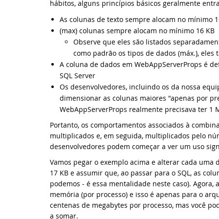
Da
hábitos, alguns princípios básicos geralmente entr
As colunas de texto sempre alocam no mínimo 
No
(max) colunas sempre alocam no mínimo 16 KB
Observe que eles são listados separadamen
Da
como padrão os tipos de dados (máx.), ele
A coluna de dados em WebAppServerProps é def
Vo
SQL Server
Os desenvolvedores, incluindo os da nossa equ
dimensionar as colunas maiores "apenas por pr
Da
WebAppServerProps realmente precisava ter 1 
Vo
Portanto, os comportamentos associados à combina
multiplicados e, em seguida, multiplicados pelo n
desenvolvedores podem começar a ver um uso signi
Vo
Vamos pegar o exemplo acima e alterar cada uma d
Vo
17 KB e assumir que, ao passar para o SQL, as colu
podemos - é essa mentalidade neste caso). Agora,
memória (por processo) e isso é apenas para o arqu
Vo
centenas de megabytes por processo, mas você po
a somar.