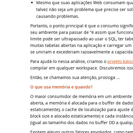
Mesmo que suas aplicações Web consumam quant
talvez não seja um problema que precise ser sol
Da
UK
causando problemas.
Portanto, o ponto principal é que o consumo signif
No
We
seu ambiente para passar de "é assim que funcion
limite pode ser ultrapassado ao usar o SQL, ter ta
Da
DA
muitas tabelas abertas na aplicação e carregar u
se uniriam e excederiam razoavelmente a capacida
Da
Sy
Para ajudá-lo nessa análise, criamos o
projeto bás
compilar em qualquer workspace. Discutiremos isso
Da
Sc
Então, se chamamos sua atenção, prossiga ...
O que usa memória e quando?
Da
DA
O maior consumidor de memória em um ambiente SQ
Um
aberta, a memória é alocada para o buffer de dado
DA
estaticamente), o cache de localização para ajuste
block size e alocado estaticamente) e cada instânci
Do
ED
(igual ao tamanho dos dados no buffer DD a qual
Existem alguns outros fatores envolvidos, como t
El
DI