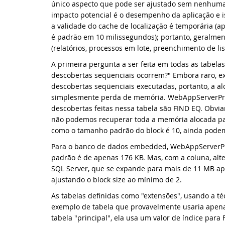
Mi
único aspecto que pode ser ajustado sem nenhuma 
impacto potencial é o desempenho da aplicação e i
a validade do cache de localização é temporária (
Fe
é padrão em 10 milissegundos); portanto, geralment
(relatórios, processos em lote, preenchimento de lis
Bi
A primeira pergunta a ser feita em todas as tabela
descobertas seqüenciais ocorrem?" Embora raro, e
Fe
descobertas seqüenciais executadas, portanto, a alo
simplesmente perda de memória. WebAppServerPro
Fe
descobertas feitas nessa tabela são FIND EQ. Obvi
não podemos recuperar toda a memória alocada par
Bi
como o tamanho padrão do block é 10, ainda pode
Para o banco de dados embedded, WebAppServerPro
Bi
padrão é de apenas 176 KB. Mas, com a coluna, alt
SQL Server, que se expande para mais de 11 MB ap
Da
ajustando o block size ao mínimo de 2.
As tabelas definidas como "extensões", usando a t
No
exemplo de tabela que provavelmente usaria apen
tabela "principal", ela usa um valor de índice para