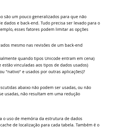
cê sabia dessas ferramentas de diagnóstico e solução de problema
cê sabia desses recursos de segurança do DataFlex?
ão são um pouco generalizados para que não
de dados e back-end. Tudo precisa ser levado para o
exemplo, esses fatores podem limitar as opções
taFlex 2023 Alpha 2 lançado; novos recursos incluem consultas SQL
cê sabia desses componentes DataFlex prontos?
terados mesmo nas revisões de um back-end
ialmente quando tipos Unicode entram em cena)
va videoaula: Usando a ferramenta de solução de problemas DataF
 estão vinculadas aos tipos de dados usados)
u "nativo" e usados ​​por outras aplicações)?
va videoaula: O que há de novo no Pré-lançamento do DataFlex 20
taFlex 2023 Alpha 1 lançado - apresentando o FlexTron!
iscutidas abaixo não podem ser usadas, ou não
e usadas, não resultam em uma redução
va videoaula: Usando o WebView2 no DataFlex
blioteca About & Sysinfo agora disponível para DataFlex 2021 e 202
ca o uso de memória da estrutura de dados
 cache de localização para cada tabela. Também é o