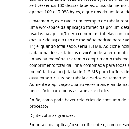
se tivéssemos 100 dessas tabelas, o uso da memória
apenas 100 x 17.088 bytes, o que nos dá um total
No
Obviamente, este não é um exemplo de tabela repr
uma workspace da aplicação fornecida por um dese
La
usadas na aplicação, era comum ter tabelas com co
(havia 7 delas) e o uso de memória padrão para ca
Ap
11) e, quando totalizado, seria 1,3 MB. Adicione no
cada uma dessas tabelas e você poderá ter um pic
Pa
linhas na memória tiverem o comprimento máximo d
comprimento total da linha combinada para todas 
memória total projetada de 1. 5 MB para buffers de
La
(assumindo 3 DDs por tabela e dados de tamanho m
Aumente a aplicação quatro vezes mais e ainda nã
Da
necessário para todas as tabelas e dados.
Então, como pode haver relatórios de consumo de
No
processo?
No
Digite colunas grandes.
Embora cada aplicação seja diferente e, como dese