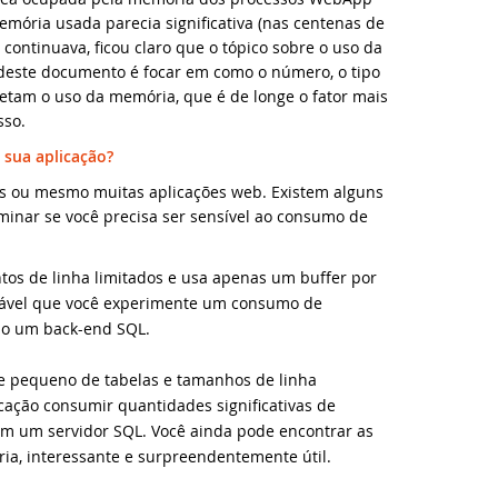
mória usada parecia significativa (nas centenas de
owledge Base (EUA)
ontinuava, ficou claro que o tópico sobre o uso da
ualização de segurança do DataFlex 2024/24.0 e 2023/23.0 - Ação ne
taFlex Reports
NERGY 2023
 deste documento é focar em como o número, o tipo
etam o uso da memória, que é de longe o fator mais
owledge Base (Brasil)
ualização de segurança para todas as versões do DataFlex com We
namic AI
UC 2022
sso.
sua aplicação?
odutos Suportados
bliotecas DataFlex compatíveis com DataFlex 2024 já disponíveis!
stemas & Ambientes
BINAR: Migrando para o DataFlex 2021/20.0
as ou mesmo muitas aplicações web. Existem alguns
wnload de Produtos
nçada nova versão da Biblioteca DataFlex LibXL
inar se você precisa ser sensível ao consumo de
grando para o DataFlex 20.0
rir um Chamado Técnico
taFlex Reports 2024 foi lançado - baixe agora!
ento de Aniversário on-line - Data Access
s de linha limitados e usa apenas um buffer por
ovável que você experimente um consumo de
taFlex 2024 foi lançado - baixe agora!
UC 2020 Virtual
ndo um back-end SQL.
te pequeno de tabelas e tamanhos de linha
taFlex Reports 2024 Release Candidate disponível para teste final -
SD 2020
cação consumir quantidades significativas de
 um servidor SQL. Você ainda pode encontrar as
va videoaula: WebForm em aplicações Windows usando FlexTron
ankfurt 2019
a, interessante e surpreendentemente útil.
va videoaula: Controles Web em aplicações Windows usando FlexT
binar MySQL: Migração Passo a Passo