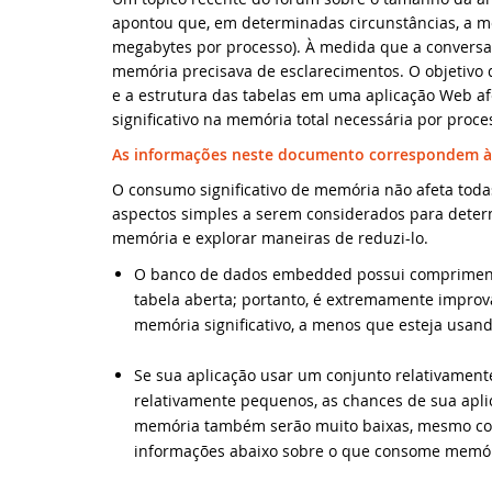
apontou que, em determinadas circunstâncias, a me
Kn
megabytes por processo). À medida que a conversa c
At
Da
SY
memória precisava de esclarecimentos. O objetivo
e a estrutura das tabelas em uma aplicação Web af
Kn
At
Dy
ED
significativo na memória total necessária por proce
As informações neste documento correspondem à 
Pr
Bi
Si
WE
O consumo significativo de memória não afeta tod
Do
La
aspectos simples a serem considerados para determ
Mi
memória e explorar maneiras de reduzi-lo.
Ab
Da
Ev
O banco de dados embedded possui comprimento
tabela aberta; portanto, é extremamente impr
Da
ED
memória significativo, a menos que esteja usa
Se sua aplicação usar um conjunto relativamen
Da
DI
relativamente pequenos, as chances de sua apli
memória também serão muito baixas, mesmo com
No
Fr
informações abaixo sobre o que consome memóri
No
We