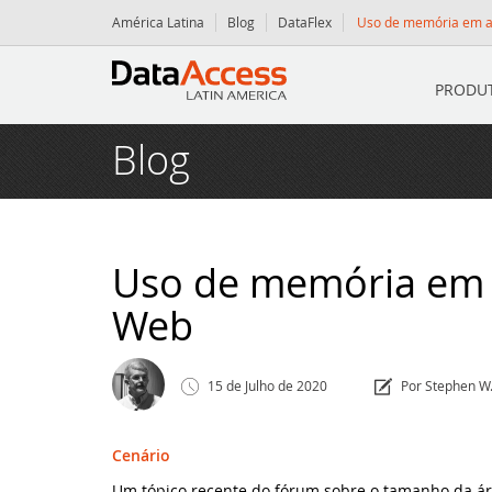
América Latina
Blog
DataFlex
Uso de memória em a
PRODU
Iníc
Blog
Pro
Da
Serv
Da
Co
Rec
Uso de memória em 
Web
Dy
Pa
Da
Notí
Fl
Fó
O 
Blog
15
de
Julho
de
2020
Por Stephen W
VI
Fó
O 
Ins
Even
Cenário
Po
Da
Da
Par
Cont
Um tópico recente do fórum sobre o tamanho da 