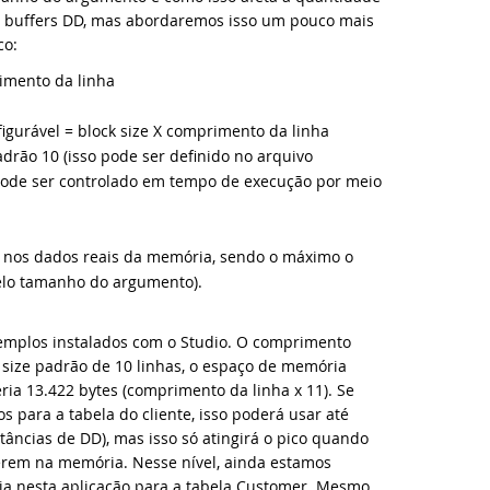
s buffers DD, mas abordaremos isso um pouco mais
co:
vas videoaulas adicionadas: Conhecendo os Controles Web - parte
taFlex Entwickler Tag 2017
imento da linha
nergy 2023 em Louisville: um sucesso e um vislumbre do futuro
PCON 2017
igurável = block size X comprimento da linha
drão 10 (isso pode ser definido no arquivo
svendando os segredos do CSS e HTML na videoaula Aplicações Da
nergy 2017
 pode ser controlado em tempo de execução por meio
va videoaula: Conhecendo os Controles Web - parte 5
anDUC 2016
 nos dados reais da memória, sendo o máximo o
nçadas Novas Bibliotecas e Ferramentas para o DataFlex 2023 - par
PCON 2016
elo tamanho do argumento).
va videoaula: Conhecendo os Controles Web - parte 4
UC 2016
mplos instalados com o Studio. O comprimento
k size padrão de 10 linhas, o espaço de memória
va videoaula: Conhecendo os Controles Web - parte 3
SD 2016
ria 13.422 bytes (comprimento da linha x 11). Se
s para a tabela do cliente, isso poderá usar até
rsão atualizada do DataFlex 2023 - atualize agora!
dos os eventos
âncias de DD), mas isso só atingirá o pico quando
erem na memória. Nesse nível, ainda estamos
a nesta aplicação para a tabela Customer. Mesmo
ualização de estabilidade e segurança disponível para DataFlex 20