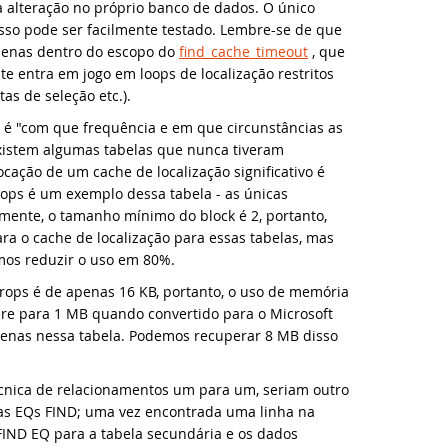
crosoft Windows 11 e Windows Server 2022 agora com suporte par
alteração no próprio banco de dados. O único
sso pode ser facilmente testado. Lembre-se de que
apenas dentro do escopo do
find_cache_timeout
, que
rramenta gratuita PC Settings para DataFlex 2021 e 2022
e entra em jogo em loops de localização restritos
tas de seleção etc.).
blioteca gratuita Drag e Drop Treeview para DataFlex 2021 e 2022
s é "com que frequência e em que circunstâncias as
xistem algumas tabelas que nunca tiveram
rramenta gratuita DataFlex BatchCompiler para DataFlex 2021 e 20
cação de um cache de localização significativo é
ps é um exemplo dessa tabela - as únicas
rramenta gratuita Classes Explorer para DataFlex 2021 e 2022!
amente, o tamanho mínimo do block é 2, portanto,
a o cache de localização para essas tabelas, mas
blioteca gratuita DataFlex WebImageZoom para DataFlex 2021 e 20
mos reduzir o uso em 80%.
ps é de apenas 16 KB, portanto, o uso de memória
blioteca gratuita DataFlex PDF Viewer para DataFlex 2021 e 2022
ere para 1 MB quando convertido para o Microsoft
enas nessa tabela. Podemos recuperar 8 MB disso
taFlex Structure Viewer gratuito para DataFlex 2021 e 2022
écnica de relacionamentos um para um, seriam outro
va videoaula: Usando Managed Connections no DataFlex
as EQs FIND; uma vez encontrada uma linha na
 FIND EQ para a tabela secundária e os dados