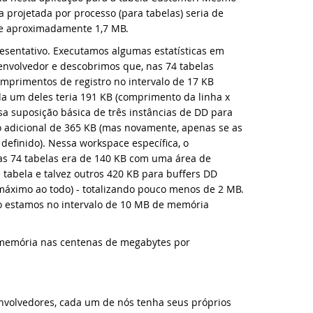
 projetada por processo (para tabelas) seria de
 de aproximadamente 1,7 MB.
va videoaula: Conhecendo os Controles Web - parte 2
esentativo. Executamos algumas estatísticas em
nvolvedor e descobrimos que, nas 74 tabelas
nçadas Novas Bibliotecas e Ferramentas para o DataFlex 2023
mprimentos de registro no intervalo de 17 KB
da um deles teria 191 KB (comprimento da linha x
resentando o DataFlex 2023 - o futuro chegou!
ssa suposição básica de três instâncias de DD para
o adicional de 365 KB (mas novamente, apenas se as
rticipe da Live: Conheça o DataFlex 2023 no dia 6 de Julho!
efinido). Nessa workspace específica, o
as 74 tabelas era de 140 KB com uma área de
 tabela e talvez outros 420 KB para buffers DD
nçada nova versão da Biblioteca DataFlex LibXL!
áximo ao todo) - totalizando pouco menos de 2 MB.
o estamos no intervalo de 10 MB de memória
taFlex 2023 Release Candidate disponível para teste final!
 memória nas centenas de megabytes por
vo lançamento: DataFlex DataPump agora suporta PostgreeSQL!
va videoaula: DataFlex 2023 Apresentação dos Novos Recursos
nvolvedores, cada um de nós tenha seus próprios