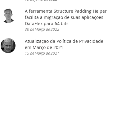
A ferramenta Structure Padding Helper
cessária!
facilita a migração de suas aplicações
DataFlex para 64 bits
bApp Framework - Ação necessária!
30
de
Março
de
2022
Atualização da Política de Privacidade
em Março de 2021
15
de
Março
de
2021
 baixe agora!
ron