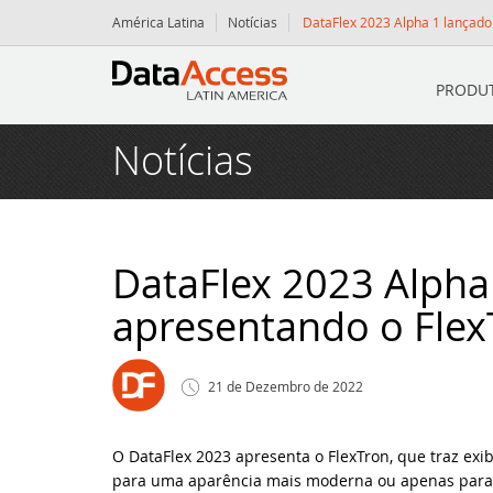
América Latina
Notícias
DataFlex 2023 Alpha 1 lançado
PRODU
Iníc
Notícias
Pro
Da
Serv
Da
Co
Rec
DataFlex 2023 Alpha 
apresentando o Flex
Dy
Pa
Da
Notí
Fl
Fó
O 
Blog
21
de
Dezembro
de
2022
VI
Fó
O 
Ins
Even
O DataFlex 2023 apresenta o FlexTron, que traz ex
para uma aparência mais moderna ou apenas para 
Po
Da
Da
Par
Cont