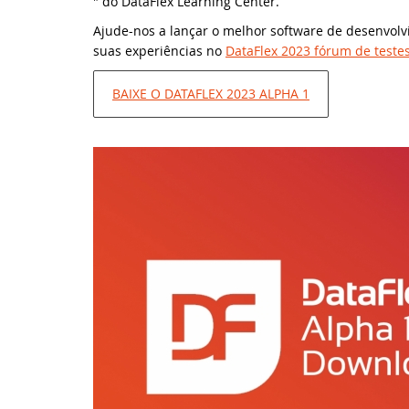
" do DataFlex Learning Center.
Ajude-nos a lançar o melhor software de desenvolv
Da
UK
suas experiências no
DataFlex 2023 fórum de teste
No
We
BAIXE O DATAFLEX 2023 ALPHA 1
Da
DA
Da
Sy
Da
Sc
Da
DA
Um
DA
Do
ED
El
DI