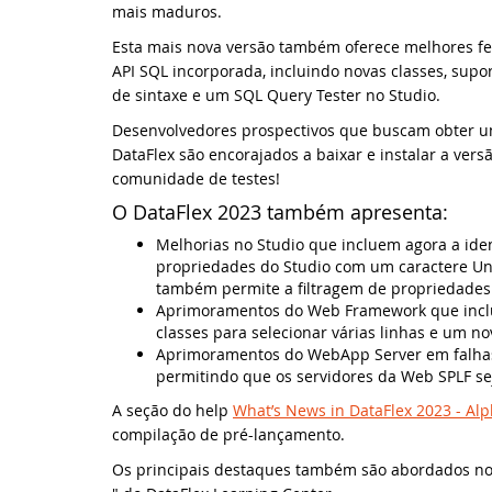
mais maduros.
Kn
Esta mais nova versão também oferece melhores f
At
Da
SY
API SQL incorporada, incluindo novas classes, sup
de sintaxe e um SQL Query Tester no Studio.
Kn
At
Dy
ED
Desenvolvedores prospectivos que buscam obter um
DataFlex são encorajados a baixar e instalar a vers
Pr
Bi
Si
WE
comunidade de testes!
O DataFlex 2023 também apresenta:
Do
La
Mi
Melhorias no Studio que incluem agora a ide
Ab
propriedades do Studio com um caractere Uni
Da
Ev
também permite a filtragem de propriedades
Aprimoramentos do Web Framework que inclue
Da
ED
classes para selecionar várias linhas e um no
Aprimoramentos do WebApp Server em falhas
permitindo que os servidores da Web SPLF s
Da
DI
A seção do help
What’s News in DataFlex 2023 - Alp
No
Fr
compilação de pré-lançamento.
Os principais destaques também são abordados no
No
We