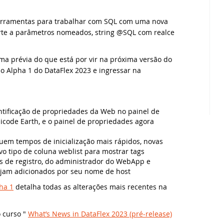
owledge Base (EUA)
erramentas para trabalhar com SQL com uma nova
ualização de segurança do DataFlex 2024/24.0 e 2023/23.0 - Ação ne
taFlex Reports
NERGY 2023
orte a parâmetros nomeados, string @SQL com realce
owledge Base (Brasil)
ualização de segurança para todas as versões do DataFlex com We
namic AI
UC 2022
a prévia do que está por vir na próxima versão do
ão Alpha 1 do DataFlex 2023 e ingressar na
odutos Suportados
bliotecas DataFlex compatíveis com DataFlex 2024 já disponíveis!
stemas & Ambientes
BINAR: Migrando para o DataFlex 2021/20.0
wnload de Produtos
nçada nova versão da Biblioteca DataFlex LibXL
grando para o DataFlex 20.0
ntificação de propriedades da Web no painel de
rir um Chamado Técnico
code Earth, e o painel de propriedades agora
taFlex Reports 2024 foi lançado - baixe agora!
ento de Aniversário on-line - Data Access
m tempos de inicialização mais rápidos, novas
taFlex 2024 foi lançado - baixe agora!
UC 2020 Virtual
vo tipo de coluna weblist para mostrar tags
 de registro, do administrador do WebApp e
ejam adicionados por seu nome de host
taFlex Reports 2024 Release Candidate disponível para teste final -
SD 2020
ha 1
detalha todas as alterações mais recentes na
va videoaula: WebForm em aplicações Windows usando FlexTron
ankfurt 2019
 curso "
What’s News in DataFlex 2023 (pré-release)
va videoaula: Controles Web em aplicações Windows usando FlexT
binar MySQL: Migração Passo a Passo