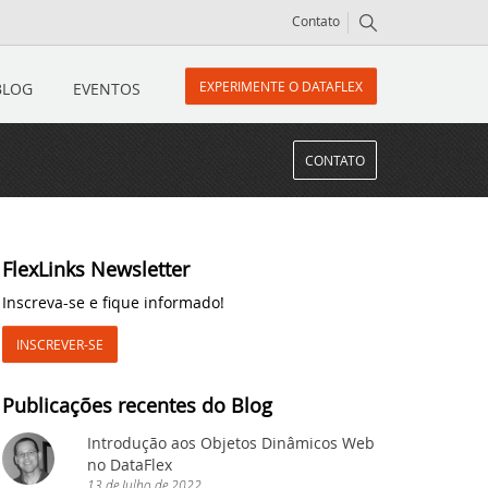
Contato
EXPERIMENTE O DATAFLEX
BLOG
EVENTOS
CONTATO
FlexLinks Newsletter
Inscreva-se e fique informado!
INSCREVER-SE
 muito mais!
Publicações recentes do Blog
icos, nova classe cRegEx e muito ma
Introdução aos Objetos Dinâmicos Web
no DataFlex
13
de
Julho
de
2022