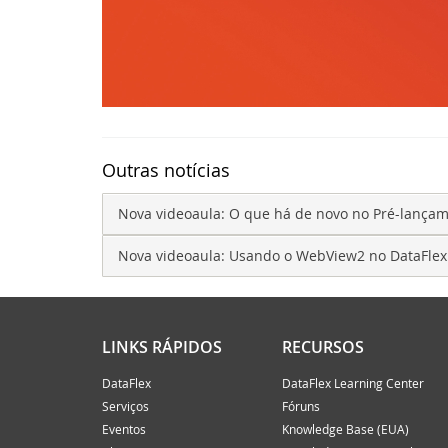
No
Da
Sy
DA
De
Sy
Outras notícias
No
Sc
Nova videoaula: O que há de novo no Pré-lançam
La
DA
Nova videoaula: Usando o WebView2 no DataFlex
No
ED
LINKS RÁPIDOS
RECURSOS
No
DI
DataFlex
DataFlex Learning Center
Ve
To
Serviços
Fóruns
Eventos
Knowledge Base (EUA)
At