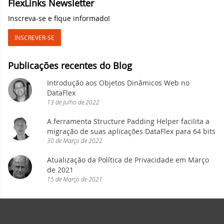
FlexLinks Newsletter
código DataFlex!
Inscreva-se e fique informado!
DataFlex Entwickler Tag 2017
Uma mudança em nossa estraté
INSCREVER-SE
versões de software
DAPCON 2017
Dominando o Git no DataFlex: 
Publicações recentes do Blog
código com eficiência
Synergy 2017
Introdução aos Objetos Dinâmicos Web no
DataFlex
Eleve seu desenvolvimento Dat
ScanDUC 2016
13
de
Julho
de
2022
A ferramenta Structure Padding Helper facilita a
Novas videoaulas adicionadas:
DAPCON 2016
migração de suas aplicações DataFlex para 64 bits
6
30
de
Março
de
2022
EDUC 2016
Synergy 2023 em Louisville: u
Atualização da Política de Privacidade em Março
de 2021
DISD 2016
15
de
Março
de
2021
Desvendando os segredos do C
DataFlex Web
Todos os eventos
Nova videoaula: Conhecendo os