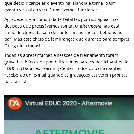
que decidir cancelar o evento na Islândia e torná-lo um
evento virtual ao vivo. E nós fizemos funcionar.
DataFlex 2025 Alpha 1 lançado -
Knowledge Base (EUA)
DataFlex Reports
SYNERGY 2023
Agradecemos à comunidade DataFlex por nos apoiar nas
Atualização de segurança do Da
decisões que precisávamos tomar. O
aftermovie
não está
Knowledge Base (Brasil)
Dynamic AI
EDUC 2022
necessária!
cheio de clipes da sala de conferências cheia e bebidas no
bar. Mas está cheio de lembranças que durarão para sempre!
Produtos Suportados
Sistemas & Ambientes
WEBINAR: Migrando para o Dat
Obrigado a todos!
Atualização de segurança para
WebApp Framework - Ação nece
Todas as apresentações e sessões de treinamento foram
Download de Produtos
Migrando para o DataFlex 20.0
gravadas. Nós as disponibilizaremos para os participantes do
Bibliotecas DataFlex compatíve
EDUC no DataFlex Learning Center. Todos os participantes
Abrir um Chamado Técnico
Evento de Aniversário on-line -
receberão um e-mail quando as gravações estiverem prontas
para assistir!
Lançada nova versão da Bibliot
EDUC 2020 Virtual
DataFlex Reports 2024 foi lança
DISD 2020
DataFlex 2024 foi lançado - bai
Frankfurt 2019
DataFlex Reports 2024 Release C
baixe agora!
Webinar MySQL: Migração Pass