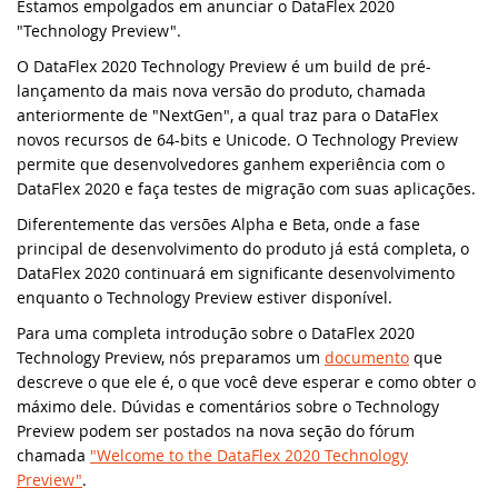
classe cRegEx e muito ma
Estamos empolgados em anunciar o DataFlex 2020
"Technology Preview".
Knowledge Base (EUA)
DataFlex Reports
SYNERGY 2023
DataFlex 2025 Alpha 1 lançado - Baixe e
O DataFlex 2020 Technology Preview é um build de pré-
teste agora!
lançamento da mais nova versão do produto, chamada
Knowledge Base (Brasil)
Dynamic AI
EDUC 2022
anteriormente de "NextGen", a qual traz para o DataFlex
Atualização de segurança do DataFlex
novos recursos de 64-bits e Unicode. O Technology Preview
Produtos Suportados
2024/24.0 e 2023/23.0 - Ação necessária!
Sistemas & Ambientes
WEBINAR: Migrando para o DataFlex
permite que desenvolvedores ganhem experiência com o
2021/20.0
DataFlex 2020 e faça testes de migração com suas aplicações.
Download de Produtos
Atualização de segurança para todas as
Diferentemente das versões Alpha e Beta, onde a fase
versões do DataFlex com WebApp
Migrando para o DataFlex 20.0
principal de desenvolvimento do produto já está completa, o
Framework - Ação necessária!
Abrir um Chamado Técnico
DataFlex 2020 continuará em significante desenvolvimento
Evento de Aniversário on-line - Data
enquanto o Technology Preview estiver disponível.
Bibliotecas DataFlex compatíveis com
Access
Para uma completa introdução sobre o DataFlex 2020
DataFlex 2024 já disponíveis!
Technology Preview, nós preparamos um
documento
que
EDUC 2020 Virtual
descreve o que ele é, o que você deve esperar e como obter o
Lançada nova versão da Biblioteca
máximo dele. Dúvidas e comentários sobre o Technology
DataFlex LibXL
DISD 2020
Preview podem ser postados na nova seção do fórum
chamada
"Welcome to the DataFlex 2020 Technology
DataFlex Reports 2024 foi lançado - baixe
Preview"
.
Frankfurt 2019
agora!