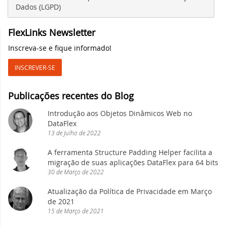
Dados (LGPD)
download e teste
DISD 2018
FlexLinks Newsletter
DataFlex 2024 Beta 2 lançado - crie
desenhos vetoriais a partir do código
DataFlex Entwickler Tag 2017
Inscreva-se e fique informado!
DataFlex!
INSCREVER-SE
DAPCON 2017
DataFlex Reports 2024 Beta 1 lançado para
download e teste
Publicações recentes do Blog
Synergy 2017
Introdução aos Objetos Dinâmicos Web no
DataFlex 2024 Beta 1 lançado - crie
ScanDUC 2016
DataFlex
desenhos vetoriais a partir do código
13
de
Julho
de
2022
DataFlex!
DAPCON 2016
A ferramenta Structure Padding Helper facilita a
Uma mudança em nossa estratégia de
migração de suas aplicações DataFlex para 64 bits
nomenclatura e atualização de versões de
EDUC 2016
30
de
Março
de
2022
software
Atualização da Política de Privacidade em Março
DISD 2016
de 2021
Dominando o Git no DataFlex:
15
de
Março
de
2021
simplificando o gerenciamento de código
Todos os eventos
com eficiência