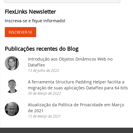
FlexLinks Newsletter
Eleve seu desenvolvimento DataFlex com
domínio de CI
Inscreva-se e fique informado!
INSCREVER-SE
Novas videoaulas adicionadas:
Conhecendo os Controles Web - parte 6
Publicações recentes do Blog
Synergy 2023 em Louisville: um sucesso e
Introdução aos Objetos Dinâmicos Web no
um vislumbre do futuro
DataFlex
13
de
Julho
de
2022
Desvendando os segredos do CSS e HTML
A ferramenta Structure Padding Helper facilita a
na videoaula Aplicações DataFlex Web
migração de suas aplicações DataFlex para 64 bits
30
de
Março
de
2022
Nova videoaula: Conhecendo os Controles
Web - parte 5
Atualização da Política de Privacidade em Março
de 2021
15
de
Março
de
2021
Lançadas Novas Bibliotecas e Ferramentas
para o DataFlex 2023 - parte 2