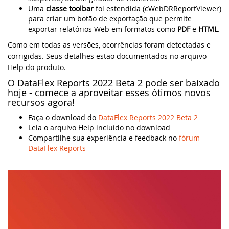
Uma
classe toolbar
foi estendida (cWebDRReportViewer)
para criar um botão de exportação que permite
Webinar MySQL: Migração Passo a Passo
DataFlex 2024 foi lançado - baixe agora!
exportar relatórios Web em formatos como
PDF
e
HTML
.
UK DataFlex Meetup
Como em todas as versões, ocorrências foram detectadas e
DataFlex Reports 2024 Release Candidate
corrigidas. Seus detalhes estão documentados no arquivo
disponível para teste final - baixe agora!
Help do produto.
Webinar MySQL & DataFlex
O DataFlex Reports 2022 Beta 2 pode ser baixado
Nova videoaula: WebForm em aplicações
hoje - comece a aproveitar esses ótimos novos
Windows usando FlexTron
DAPCON, 2019
recursos agora!
Faça o download do
DataFlex Reports 2022 Beta 2
Nova videoaula: Controles Web em
Synergy 2019
Leia o arquivo Help incluído no download
aplicações Windows usando FlexTron
Compartilhe sua experiência e feedback no
fórum
ScanDUC 2018
DataFlex Reports
DataFlex 2024 Release Candidate
disponível para visualização e teste
DALA 20 Anos
Novas videoaulas adicionadas:
DAPCON 2018
Conhecendo os Controles Web
EDUC 2018
DataFlex Reports 2024 Beta 2 lançado para