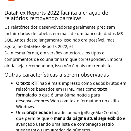
classe cRegEx e muito ma
DataFlex Reports 2022 facilita a criação de
Knowledge Base (EUA)
DataFlex Reports
SYNERGY 2023
DataFlex 2025 Alpha 1 lançado - Baixe e
relatórios removendo barreiras
teste agora!
Knowledge Base (Brasil)
Os relatórios dos desenvolvedores geralmente precisam
Dynamic AI
EDUC 2022
incluir dados de tabelas em mais de um banco de dados MS-
Atualização de segurança do DataFlex
SQL. Antes deste lançamento, isso não era possível, mas
Produtos Suportados
2024/24.0 e 2023/23.0 - Ação necessária!
Sistemas & Ambientes
WEBINAR: Migrando para o DataFlex
agora, no DataFlex Reports 2022, é!
2021/20.0
Da mesma forma, em versões anteriores, os tipos e
Download de Produtos
Atualização de segurança para todas as
comprimentos de coluna tinham que corresponder. Embora
versões do DataFlex com WebApp
Migrando para o DataFlex 20.0
ainda seja recomendado, isso não é mais um requisito.
Framework - Ação necessária!
Abrir um Chamado Técnico
Outras características a serem observadas
Evento de Aniversário on-line - Data
Bibliotecas DataFlex compatíveis com
O texto RTF
não é mais impresso como dados brutos em
Access
DataFlex 2024 já disponíveis!
relatórios baseados em HTML, mas como
texto
formatado
, o que é uma ótima notícia para
EDUC 2020 Virtual
desenvolvedores Web com texto formatado no estilo
Lançada nova versão da Biblioteca
Windows.
DataFlex LibXL
Uma
propriedade
DISD 2020
foi adicionada (piPageMaxCombo)
que permite que o
menu da página atual seja exibido
e
DataFlex Reports 2024 foi lançado - baixe
avançado usando uma lista de combinação (estilo
Frankfurt 2019
agora!
suspenso) ou um girador de números.