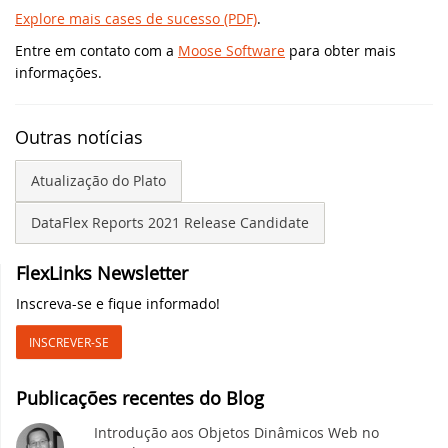
Explore mais cases de sucesso (PDF)
.
Eleve seu desenvolvimento DataFlex com
Entre em contato com a
Moose Software
para obter mais
domínio de CI
informações.
Novas videoaulas adicionadas:
Outras notícias
Conhecendo os Controles Web - parte 6
Atualização do Plato
Synergy 2023 em Louisville: um sucesso e
um vislumbre do futuro
DataFlex Reports 2021 Release Candidate
Desvendando os segredos do CSS e HTML
FlexLinks Newsletter
na videoaula Aplicações DataFlex Web
Inscreva-se e fique informado!
Nova videoaula: Conhecendo os Controles
INSCREVER-SE
Web - parte 5
Publicações recentes do Blog
Lançadas Novas Bibliotecas e Ferramentas
para o DataFlex 2023 - parte 2
Introdução aos Objetos Dinâmicos Web no