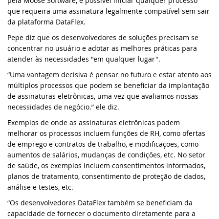
pela Moose Software, é possível iniciar qualquer processo
que requeira uma assinatura legalmente compatível sem sair
Webinar MySQL: Migração Passo a Passo
da plataforma DataFlex.
DataFlex 2024 foi lançado - baixe agora!
Pepe diz que os desenvolvedores de soluções precisam se
UK DataFlex Meetup
DataFlex Reports 2024 Release Candidate
concentrar no usuário e adotar as melhores práticas para
disponível para teste final - baixe agora!
atender às necessidades "em qualquer lugar".
Webinar MySQL & DataFlex
“Uma vantagem decisiva é pensar no futuro e estar atento aos
Nova videoaula: WebForm em aplicações
múltiplos processos que podem se beneficiar da implantação
Windows usando FlexTron
DAPCON, 2019
de assinaturas eletrônicas, uma vez que avaliamos nossas
necessidades de negócio.” ele diz.
Nova videoaula: Controles Web em
Synergy 2019
Exemplos de onde as assinaturas eletrônicas podem
aplicações Windows usando FlexTron
melhorar os processos incluem funções de RH, como ofertas
ScanDUC 2018
de emprego e contratos de trabalho, e modificações, como
DataFlex 2024 Release Candidate
aumentos de salários, mudanças de condições, etc. No setor
disponível para visualização e teste
DALA 20 Anos
de saúde, os exemplos incluem consentimentos informados,
planos de tratamento, consentimento de proteção de dados,
Novas videoaulas adicionadas:
análise e testes, etc.
DAPCON 2018
Conhecendo os Controles Web
“Os desenvolvedores DataFlex também se beneficiam da
capacidade de fornecer o documento diretamente para a
EDUC 2018
DataFlex Reports 2024 Beta 2 lançado para