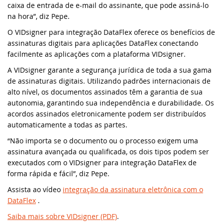
caixa de entrada de e-mail do assinante, que pode assiná-lo
download e teste
na hora”, diz Pepe.
DISD 2018
O VIDsigner para integração DataFlex oferece os benefícios de
DataFlex 2024 Beta 2 lançado - crie
assinaturas digitais para aplicações DataFlex conectando
desenhos vetoriais a partir do código
DataFlex Entwickler Tag 2017
DataFlex!
facilmente as aplicações com a plataforma VIDsigner.
DAPCON 2017
A VIDsigner garante a segurança jurídica de toda a sua gama
DataFlex Reports 2024 Beta 1 lançado para
de assinaturas digitais. Utilizando padrões internacionais de
download e teste
alto nível, os documentos assinados têm a garantia de sua
Synergy 2017
autonomia, garantindo sua independência e durabilidade. Os
DataFlex 2024 Beta 1 lançado - crie
acordos assinados eletronicamente podem ser distribuídos
ScanDUC 2016
desenhos vetoriais a partir do código
automaticamente a todas as partes.
DataFlex!
“Não importa se o documento ou o processo exigem uma
DAPCON 2016
assinatura avançada ou qualificada, os dois tipos podem ser
Uma mudança em nossa estratégia de
executados com o VIDsigner para integração DataFlex de
nomenclatura e atualização de versões de
EDUC 2016
forma rápida e fácil”, diz Pepe.
software
Assista ao vídeo
integração da assinatura eletrônica com o
DISD 2016
DataFlex
.
Dominando o Git no DataFlex:
simplificando o gerenciamento de código
Saiba mais sobre VIDsigner (PDF)
.
Todos os eventos
com eficiência