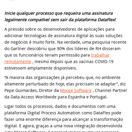
classe cRegEx e muito ma
Knowledge Base (EUA)
DataFlex Reports
Inicie qualquer processo que requeira uma assinatura
SYNERGY 2023
DataFlex 2025 Alpha 1 lançado - Baixe e
legalmente compatível sem sair da plataforma DataFlex!
teste agora!
Knowledge Base (Brasil)
Dynamic AI
EDUC 2022
A pressão sobre os desenvolvedores de aplicações para
adicionar tecnologias de assinatura digital às suas soluções
Atualização de segurança do DataFlex
Produtos Suportados
de negócios é muito forte. Na verdade, uma pesquisa recente
2024/24.0 e 2023/23.0 - Ação necessária!
Sistemas & Ambientes
WEBINAR: Migrando para o DataFlex
do Gartner descobriu que 90% dos líderes de RH disseram
2021/20.0
que os funcionários teriam permissão para
trabalhar
Download de Produtos
Atualização de segurança para todas as
remotamente
, mesmo depois que as vacinas COVID-19
versões do DataFlex com WebApp
Migrando para o DataFlex 20.0
estivessem amplamente disponíveis.
Framework - Ação necessária!
Abrir um Chamado Técnico
“A maioria das organizações já percebeu que, no ambiente
Evento de Aniversário on-line - Data
Bibliotecas DataFlex compatíveis com
altamente perturbado de hoje, elas precisam se adaptar”, diz
Access
DataFlex 2024 já disponíveis!
Pepe Guimarães, Diretor da
Moose Software
, Channel Partner
da Data Access Worldwide para Espanha e Portugal.
EDUC 2020 Virtual
Lançada nova versão da Biblioteca
Ligar todos os processos, dados e documentos com uma
DataFlex LibXL
plataforma Digital Process Automation como DataFlex pode
DISD 2020
fazer uma enorme diferença para alcançar a transformação
DataFlex Reports 2024 foi lançado - baixe
digital. E agora, graças a uma nova integração desenvolvida
Frankfurt 2019
agora!