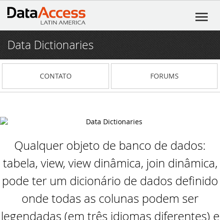
Data Dictionaries
Início
Produtos
CONTATO
FORUMS
DataFlex
Serviços
DataFlex Reports
Consultoria em Software
Recursos
Dynamic AI
Pacote de Serviços Exclusivos
Qualquer objeto de banco de dados:
DataFlex Learning Center
Notícias
tabela, view, view dinâmica, join dinâmica,
Flex²B
Fórum (Português)
O DataFlex 2025 Beta 2 oferece melhorias
Blog
em expressões regulares e muito mais!
pode ter um dicionário de dados definido
VIDsigner
Fórum
Institucional
Eventos
onde todas as colunas podem ser
O DataFlex 2025 Beta 1 apresenta campos
de chave primária automáticos, nova
legendadas (em três idiomas diferentes) e
Portal 4developers
DataFlex
Participe da live DataFlex 2023
Contato