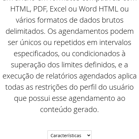
classe cRegEx e muito ma
HTML, PDF, Excel ou Word HTML ou
Knowledge Base (EUA)
DataFlex Reports
SYNERGY 2023
DataFlex 2025 Alpha 1 lançado - Baixe e
vários formatos de dados brutos
teste agora!
Knowledge Base (Brasil)
delimitados. Os agendamentos podem
Dynamic AI
EDUC 2022
Atualização de segurança do DataFlex
ser únicos ou repetidos em intervalos
Produtos Suportados
2024/24.0 e 2023/23.0 - Ação necessária!
Sistemas & Ambientes
WEBINAR: Migrando para o DataFlex
2021/20.0
especificados, ou condicionados à
Download de Produtos
Atualização de segurança para todas as
superação dos limites definidos, e a
versões do DataFlex com WebApp
Migrando para o DataFlex 20.0
Framework - Ação necessária!
execução de relatórios agendados aplica
Abrir um Chamado Técnico
Evento de Aniversário on-line - Data
todas as restrições do perfil do usuário
Bibliotecas DataFlex compatíveis com
Access
DataFlex 2024 já disponíveis!
que possui esse agendamento ao
EDUC 2020 Virtual
conteúdo gerado.
Lançada nova versão da Biblioteca
DataFlex LibXL
DISD 2020
DataFlex Reports 2024 foi lançado - baixe
Frankfurt 2019
agora!