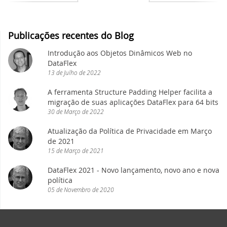
Webinar MySQL: Migração Passo a Passo
DataFlex 2024 foi lançado - baixe agora!
Publicações recentes do Blog
UK DataFlex Meetup
DataFlex Reports 2024 Release Candidate
Introdução aos Objetos Dinâmicos Web no
disponível para teste final - baixe agora!
DataFlex
Webinar MySQL & DataFlex
13
de
Julho
de
2022
Nova videoaula: WebForm em aplicações
A ferramenta Structure Padding Helper facilita a
Windows usando FlexTron
DAPCON, 2019
migração de suas aplicações DataFlex para 64 bits
30
de
Março
de
2022
Nova videoaula: Controles Web em
Synergy 2019
aplicações Windows usando FlexTron
Atualização da Política de Privacidade em Março
de 2021
ScanDUC 2018
15
de
Março
de
2021
DataFlex 2024 Release Candidate
disponível para visualização e teste
DataFlex 2021 - Novo lançamento, novo ano e nova
DALA 20 Anos
política
Novas videoaulas adicionadas:
05
de
Novembro
de
2020
DAPCON 2018
Conhecendo os Controles Web
EDUC 2018
DataFlex Reports 2024 Beta 2 lançado para