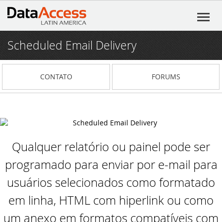
Scheduled Email Delivery
Início
Produtos
CONTATO
FORUMS
DataFlex
Serviços
DataFlex Reports
Consultoria em Software
Recursos
Dynamic AI
Pacote de Serviços Exclusivos
Qualquer relatório ou painel pode ser
DataFlex Learning Center
Notícias
programado para enviar por e-mail para
Flex²B
Fórum (Português)
O DataFlex 2025 Beta 2 oferece melhorias
Blog
em expressões regulares e muito mais!
usuários selecionados como formatado
VIDsigner
Fórum
Institucional
Eventos
em linha, HTML com hiperlink ou como
O DataFlex 2025 Beta 1 apresenta campos
de chave primária automáticos, nova
um anexo em formatos compatíveis com
Portal 4developers
DataFlex
Participe da live DataFlex 2023
Contato