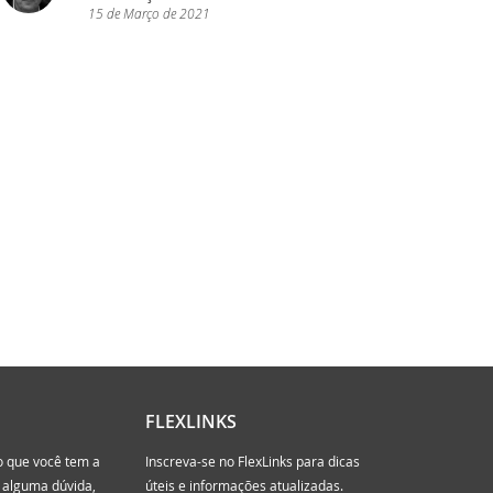
15
de
Março
de
2021
igo DataFlex!
igo DataFlex!
 versões de software
FLEXLINKS
o com eficiência
o que você tem a
Inscreva-se no FlexLinks para dicas
r alguma dúvida,
úteis e informações atualizadas.