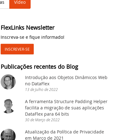
as
Vídeo
cessária!
FlexLinks Newsletter
bApp Framework - Ação necessária!
Inscreva-se e fique informado!
INSCREVER-SE
Publicações recentes do Blog
Introdução aos Objetos Dinâmicos Web
no DataFlex
13
de
Julho
de
2022
A ferramenta Structure Padding Helper
 baixe agora!
facilita a migração de suas aplicações
DataFlex para 64 bits
30
de
Março
de
2022
Atualização da Política de Privacidade
em Março de 2021
ron