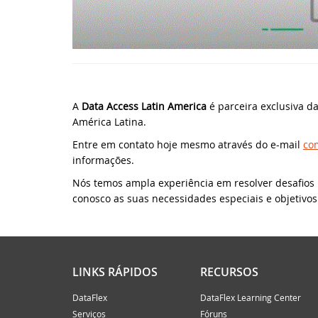
Da
UK
No
We
Da
DA
A
Data Access Latin America
é parceira exclusiva d
América Latina.
Da
Sy
Entre em contato hoje mesmo através do e-mail
co
informações.
Da
Sc
Nós temos ampla experiência em resolver desafios 
conosco as suas necessidades especiais e objetivo
Da
DA
Um
DA
LINKS RÁPIDOS
RECURSOS
Do
ED
DataFlex
DataFlex Learning Center
Serviços
Fóruns
El
DI