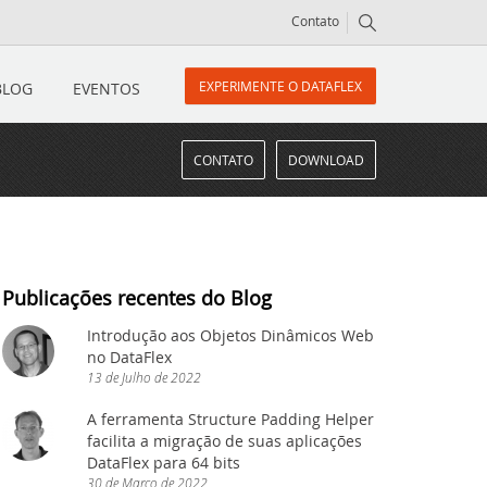
Contato
EXPERIMENTE O DATAFLEX
BLOG
EVENTOS
CONTATO
DOWNLOAD
Publicações recentes do Blog
Introdução aos Objetos Dinâmicos Web
no DataFlex
 muito mais!
13
de
Julho
de
2022
A ferramenta Structure Padding Helper
icos, nova classe cRegEx e muito ma
facilita a migração de suas aplicações
DataFlex para 64 bits
30
de
Março
de
2022