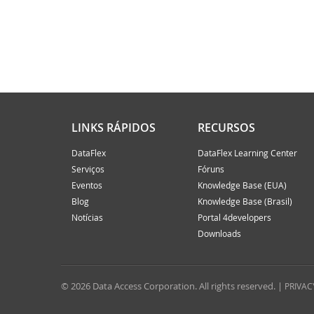
Kn
At
Da
SY
Kn
At
Dy
ED
Pr
Bi
Si
WE
LINKS RÁPIDOS
RECURSOS
Do
La
Mi
DataFlex
DataFlex Learning Center
Ab
Serviços
Fóruns
Da
Ev
Eventos
Knowledge Base (EUA)
Blog
Knowledge Base (Brasil)
Da
ED
Notícias
Portal 4developers
Downloads
Da
DI
No
Fr
© 2026 Data Access Corporation. All rights reserved. |
PRIVAC
No
We