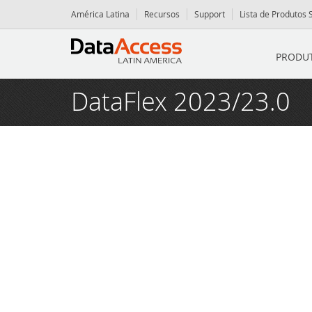
América Latina
Recursos
Support
Lista de Produtos
PRODU
Iníc
DataFlex 2023/23.0
Pro
Da
Serv
Da
Co
Rec
Dy
Pa
Da
Notí
Fl
Fó
O 
Blog
VI
Fó
O 
Ins
Even
Po
Da
Da
Par
Cont