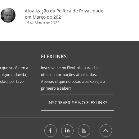
Atualização da Política de Privacidade
cessária!
em Março de 2021
15
de
Março
de
2021
bApp Framework - Ação necessária!
FLEXLINKS
o que você tem a
Inscreva-se no FlexLinks para dicas
r alguma dúvida,
úteis e informações atualizadas.
tão, por favor
Apenas clique no botão abaixo seja o
primeiro a saber!
INSCREVER-SE NO FLEXLINKS
 baixe agora!
ron