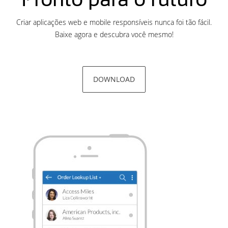
chegou!
Criar aplicações web e mobile responsíveis nunca foi tão fácil.
Participe da Live: Conheça o DataFlex 2023
Baixe agora e descubra você mesmo!
no dia 6 de Julho!
Lançada nova versão da Biblioteca
DataFlex LibXL!
DOWNLOAD
DataFlex 2023 Release Candidate
disponível para teste final!
Novo lançamento: DataFlex DataPump
agora suporta PostgreeSQL!
Nova videoaula: DataFlex 2023
Apresentação dos Novos Recursos
DataFlex 2023 Beta 2 disponível para
download!