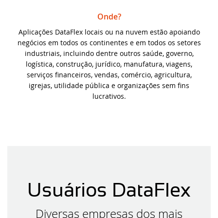
Onde?
Eleve seu desenvolvimento DataFlex com
Aplicações DataFlex locais ou na nuvem estão apoiando
domínio de CI
negócios em todos os continentes e em todos os setores
industriais, incluindo dentre outros saúde, governo,
Novas videoaulas adicionadas:
logística, construção, jurídico, manufatura, viagens,
Conhecendo os Controles Web - parte 6
serviços financeiros, vendas, comércio, agricultura,
igrejas, utilidade pública e organizações sem fins
Synergy 2023 em Louisville: um sucesso e
lucrativos.
um vislumbre do futuro
Desvendando os segredos do CSS e HTML
na videoaula Aplicações DataFlex Web
Nova videoaula: Conhecendo os Controles
Web - parte 5
Usuários DataFlex
Lançadas Novas Bibliotecas e Ferramentas
para o DataFlex 2023 - parte 2
Diversas empresas dos mais