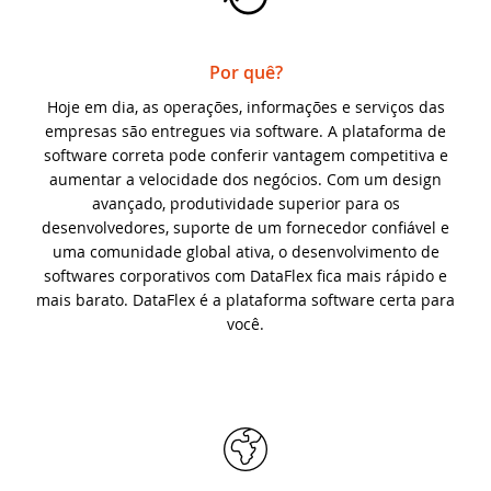
download e teste
DISD 2018
Por quê?
DataFlex 2024 Beta 2 lançado - crie
desenhos vetoriais a partir do código
DataFlex Entwickler Tag 2017
Hoje em dia, as operações, informações e serviços das
DataFlex!
empresas são entregues via software. A plataforma de
DAPCON 2017
software correta pode conferir vantagem competitiva e
DataFlex Reports 2024 Beta 1 lançado para
aumentar a velocidade dos negócios. Com um design
download e teste
avançado, produtividade superior para os
Synergy 2017
desenvolvedores, suporte de um fornecedor confiável e
DataFlex 2024 Beta 1 lançado - crie
uma comunidade global ativa, o desenvolvimento de
ScanDUC 2016
desenhos vetoriais a partir do código
softwares corporativos com DataFlex fica mais rápido e
DataFlex!
mais barato. DataFlex é a plataforma software certa para
DAPCON 2016
você.
Uma mudança em nossa estratégia de
nomenclatura e atualização de versões de
EDUC 2016
software
DISD 2016
Dominando o Git no DataFlex:
simplificando o gerenciamento de código
Todos os eventos
com eficiência