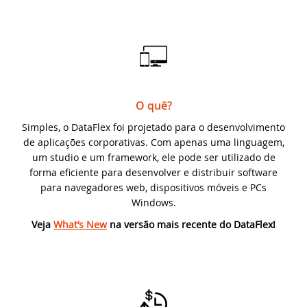
Webinar MySQL: Migração Passo a Passo
DataFlex 2024 foi lançado - baixe agora!
UK DataFlex Meetup
DataFlex Reports 2024 Release Candidate
disponível para teste final - baixe agora!
Webinar MySQL & DataFlex
O quê?
Nova videoaula: WebForm em aplicações
Windows usando FlexTron
Simples, o DataFlex foi projetado para o desenvolvimento
DAPCON, 2019
de aplicações corporativas. Com apenas uma linguagem,
um studio e um framework, ele pode ser utilizado de
Nova videoaula: Controles Web em
Synergy 2019
forma eficiente para desenvolver e distribuir software
aplicações Windows usando FlexTron
para navegadores web, dispositivos móveis e PCs
ScanDUC 2018
Windows.
DataFlex 2024 Release Candidate
disponível para visualização e teste
Veja
What’s New
na versão mais recente do DataFlex!
DALA 20 Anos
Novas videoaulas adicionadas:
DAPCON 2018
Conhecendo os Controles Web
EDUC 2018
DataFlex Reports 2024 Beta 2 lançado para