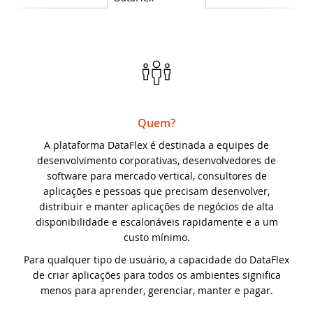
classe cRegEx e muito ma
Knowledge Base (EUA)
DataFlex Reports
SYNERGY 2023
DataFlex 2025 Alpha 1 lançado - Baixe e
teste agora!
Knowledge Base (Brasil)
Dynamic AI
EDUC 2022
Atualização de segurança do DataFlex
Produtos Suportados
2024/24.0 e 2023/23.0 - Ação necessária!
Sistemas & Ambientes
WEBINAR: Migrando para o DataFlex
2021/20.0
Quem?
Download de Produtos
Atualização de segurança para todas as
A plataforma DataFlex é destinada a equipes de
versões do DataFlex com WebApp
Migrando para o DataFlex 20.0
desenvolvimento corporativas, desenvolvedores de
Framework - Ação necessária!
Abrir um Chamado Técnico
software para mercado vertical, consultores de
Evento de Aniversário on-line - Data
aplicações e pessoas que precisam desenvolver,
Bibliotecas DataFlex compatíveis com
Access
distribuir e manter aplicações de negócios de alta
DataFlex 2024 já disponíveis!
disponibilidade e escalonáveis rapidamente e a um
EDUC 2020 Virtual
custo mínimo.
Lançada nova versão da Biblioteca
Para qualquer tipo de usuário, a capacidade do DataFlex
DataFlex LibXL
DISD 2020
de criar aplicações para todos os ambientes significa
menos para aprender, gerenciar, manter e pagar.
DataFlex Reports 2024 foi lançado - baixe
Frankfurt 2019
agora!