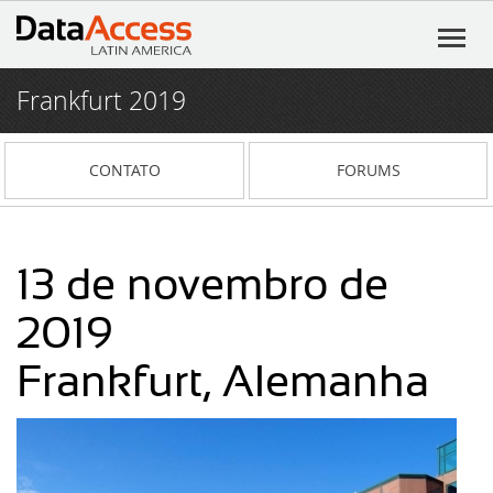
Frankfurt 2019
Início
Produtos
CONTATO
FORUMS
DataFlex
Serviços
DataFlex Reports
Consultoria em Software
Recursos
13 de novembro de
Dynamic AI
Pacote de Serviços Exclusivos
DataFlex Learning Center
Notícias
2019
Frankfurt, Alemanha
Flex²B
Fórum (Português)
O DataFlex 2025 Beta 2 oferece melhorias
Blog
em expressões regulares e muito mais!
VIDsigner
Fórum
Institucional
Eventos
O DataFlex 2025 Beta 1 apresenta campos
de chave primária automáticos, nova
Portal 4developers
DataFlex
Participe da live DataFlex 2023
Contato