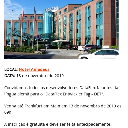
classe cRegEx e muito ma
Knowledge Base (EUA)
DataFlex Reports
SYNERGY 2023
DataFlex 2025 Alpha 1 lançado - Baixe e
teste agora!
Knowledge Base (Brasil)
Dynamic AI
EDUC 2022
Atualização de segurança do DataFlex
Produtos Suportados
2024/24.0 e 2023/23.0 - Ação necessária!
Sistemas & Ambientes
WEBINAR: Migrando para o DataFlex
2021/20.0
Download de Produtos
Atualização de segurança para todas as
versões do DataFlex com WebApp
Migrando para o DataFlex 20.0
Framework - Ação necessária!
Abrir um Chamado Técnico
LOCAL:
Hotel Amadeus
DATA:
13 de novembro de 2019
Evento de Aniversário on-line - Data
Bibliotecas DataFlex compatíveis com
Access
DataFlex 2024 já disponíveis!
Convidamos todos os desenvolvedores DataFlex falantes da
língua alemã para o "DataFlex Entwickler Tag - DET".
EDUC 2020 Virtual
Lançada nova versão da Biblioteca
Venha até Frankfurt am Main em 13 de novembro de 2019 às
DataFlex LibXL
DISD 2020
09h.
DataFlex Reports 2024 foi lançado - baixe
A inscrição é gratuita e deve ser feita antecipadamente.
Frankfurt 2019
agora!