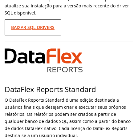
atualize sua instalação para a versão mais recente do driver
SQL disponível.
Eleve seu desenvolvimento DataFlex com
domínio de CI
BAIXAR SQL DRIVERS
Novas videoaulas adicionadas:
Conhecendo os Controles Web - parte 6
Synergy 2023 em Louisville: um sucesso e
um vislumbre do futuro
Desvendando os segredos do CSS e HTML
na videoaula Aplicações DataFlex Web
DataFlex Reports Standard
O DataFlex Reports Standard é uma edição destinada a
Nova videoaula: Conhecendo os Controles
usuários finais que desejam criar e executar seus próprios
Web - parte 5
relatórios. Os relatórios podem ser criados a partir de
qualquer banco de dados SQL, assim como a partir do banco
Lançadas Novas Bibliotecas e Ferramentas
de dados DataFlex nativo. Cada licença do DataFlex Reports
para o DataFlex 2023 - parte 2
destina-se a um usuário individual.