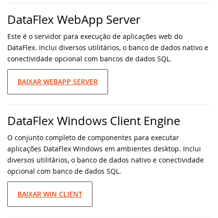
DataFlex WebApp Server
Webinar MySQL: Migração Passo a Passo
DataFlex 2024 foi lançado - baixe agora!
Este é o servidor para execução de aplicações web do
UK DataFlex Meetup
DataFlex Reports 2024 Release Candidate
DataFlex. Inclui diversos utilitários, o banco de dados nativo e
disponível para teste final - baixe agora!
conectividade opcional com bancos de dados SQL.
Webinar MySQL & DataFlex
Nova videoaula: WebForm em aplicações
BAIXAR WEBAPP SERVER
Windows usando FlexTron
DAPCON, 2019
Nova videoaula: Controles Web em
Synergy 2019
DataFlex Windows Client Engine
aplicações Windows usando FlexTron
O conjunto completo de componentes para executar
ScanDUC 2018
DataFlex 2024 Release Candidate
aplicações DataFlex Windows em ambientes desktop. Inclui
disponível para visualização e teste
diversos utilitários, o banco de dados nativo e conectividade
DALA 20 Anos
opcional com banco de dados SQL.
Novas videoaulas adicionadas:
DAPCON 2018
Conhecendo os Controles Web
BAIXAR WIN CLIENT
EDUC 2018
DataFlex Reports 2024 Beta 2 lançado para