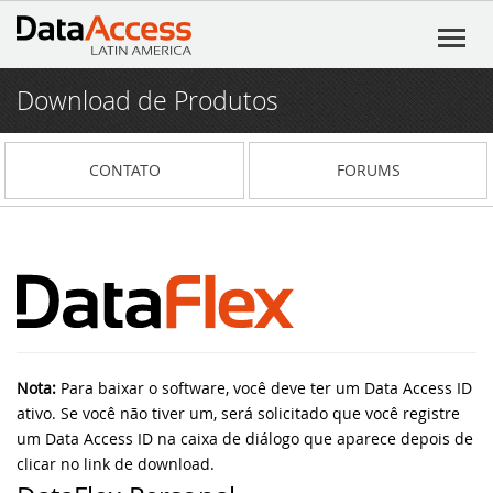
Download de Produtos
Início
Produtos
CONTATO
FORUMS
DataFlex
Serviços
DataFlex Reports
Consultoria em Software
Recursos
Dynamic AI
Pacote de Serviços Exclusivos
DataFlex Learning Center
Notícias
Flex²B
Fórum (Português)
O DataFlex 2025 Beta 2 oferece melhorias
Blog
Nota:
Para baixar o software, você deve ter um Data Access ID
em expressões regulares e muito mais!
ativo. Se você não tiver um, será solicitado que você registre
VIDsigner
Fórum
Institucional
Eventos
um Data Access ID na caixa de diálogo que aparece depois de
O DataFlex 2025 Beta 1 apresenta campos
clicar no link de download.
de chave primária automáticos, nova
Portal 4developers
DataFlex
Participe da live DataFlex 2023
Contato