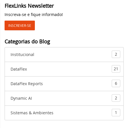
chegou!
FlexLinks Newsletter
Inscreva-se e fique informado!
Participe da Live: Conheça o DataFlex 2023
no dia 6 de Julho!
INSCREVER-SE
Lançada nova versão da Biblioteca
Categorias do Blog
DataFlex LibXL!
2
Institucional
DataFlex 2023 Release Candidate
disponível para teste final!
21
DataFlex
Novo lançamento: DataFlex DataPump
6
DataFlex Reports
agora suporta PostgreeSQL!
Nova videoaula: DataFlex 2023
2
Dynamic AI
Apresentação dos Novos Recursos
1
Sistemas & Ambientes
DataFlex 2023 Beta 2 disponível para
download!