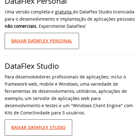
DataFlex Personal
classe cRegEx e muito ma
Uma versão completa e
gratuita
do DataFlex Studio licenciada
Knowledge Base (EUA)
DataFlex Reports
SYNERGY 2023
DataFlex 2025 Alpha 1 lançado - Baixe e
para o desenvolvimento e implantação de aplicações pessoais
teste agora!
não comerciais
. Experimente DataFlex!
Knowledge Base (Brasil)
Dynamic AI
EDUC 2022
Atualização de segurança do DataFlex
BAIXAR DATAFLEX PERSONAL
Produtos Suportados
2024/24.0 e 2023/23.0 - Ação necessária!
Sistemas & Ambientes
WEBINAR: Migrando para o DataFlex
2021/20.0
Download de Produtos
Atualização de segurança para todas as
DataFlex Studio
versões do DataFlex com WebApp
Migrando para o DataFlex 20.0
Framework - Ação necessária!
Abrir um Chamado Técnico
Para desenvolvedores profissionais de aplicações; inclui o
Evento de Aniversário on-line - Data
framework web, mobile e Windows, uma variedade de
Bibliotecas DataFlex compatíveis com
Access
ferramentas de desenvolvimento, utilitários, aplicações de
DataFlex 2024 já disponíveis!
exemplo, um servidor de aplicações web para
EDUC 2020 Virtual
desenvolvimento e testes e um "Windows Client Engine" com
Lançada nova versão da Biblioteca
Kits de Conectividade para 3 usuários.
DataFlex LibXL
DISD 2020
BAIXAR DATAFLEX STUDIO
DataFlex Reports 2024 foi lançado - baixe
Frankfurt 2019
agora!