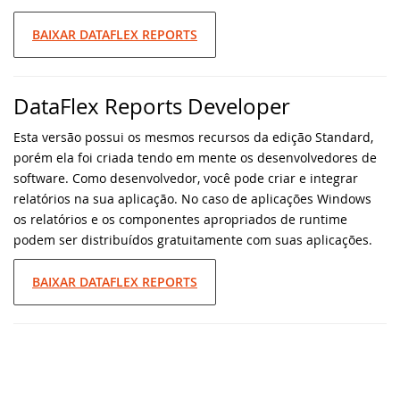
Nova videoaula: Conhecendo os Controles
BAIXAR DATAFLEX REPORTS
Web - parte 4
Nova videoaula: Conhecendo os Controles
Web - parte 3
DataFlex Reports Developer
Esta versão possui os mesmos recursos da edição Standard,
Versão atualizada do DataFlex 2023 -
porém ela foi criada tendo em mente os desenvolvedores de
atualize agora!
software. Como desenvolvedor, você pode criar e integrar
relatórios na sua aplicação. No caso de aplicações Windows
Atualização de estabilidade e segurança
os relatórios e os componentes apropriados de runtime
disponível para DataFlex 2022
podem ser distribuídos gratuitamente com suas aplicações.
Nova videoaula: Conhecendo os Controles
BAIXAR DATAFLEX REPORTS
Web - parte 2
Lançadas Novas Bibliotecas e Ferramentas
para o DataFlex 2023
Apresentando o DataFlex 2023 - o futuro