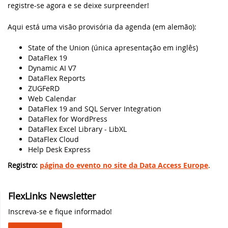
registre-se agora e se deixe surpreender!
Webinar MySQL: Migração Passo a Passo
DataFlex 2024 foi lançado - baixe agora!
Aqui está uma visão provisória da agenda (em alemão):
UK DataFlex Meetup
State of the Union (única apresentação em inglês)
DataFlex Reports 2024 Release Candidate
DataFlex 19
disponível para teste final - baixe agora!
Dynamic AI V7
Webinar MySQL & DataFlex
DataFlex Reports
Nova videoaula: WebForm em aplicações
ZUGFeRD
Windows usando FlexTron
DAPCON, 2019
Web Calendar
DataFlex 19 and SQL Server Integration
DataFlex for WordPress
Nova videoaula: Controles Web em
Synergy 2019
DataFlex Excel Library - LibXL
aplicações Windows usando FlexTron
DataFlex Cloud
ScanDUC 2018
Help Desk Express
DataFlex 2024 Release Candidate
Registro:
página do evento no site da Data Access Europe
disponível para visualização e teste
.
DALA 20 Anos
Novas videoaulas adicionadas:
FlexLinks Newsletter
DAPCON 2018
Conhecendo os Controles Web
Inscreva-se e fique informado!
EDUC 2018
DataFlex Reports 2024 Beta 2 lançado para