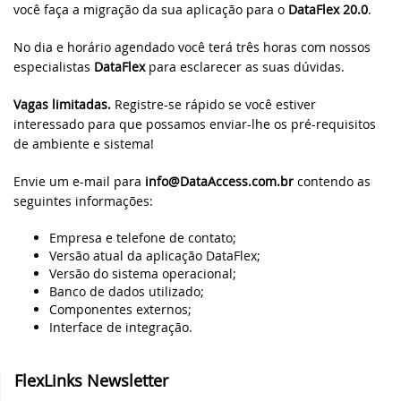
você faça a migração da sua aplicação para o
DataFlex 20.0
.
Webinar MySQL: Migração Passo a Passo
DataFlex 2024 foi lançado - baixe agora!
No dia e horário agendado você terá três horas com nossos
especialistas
DataFlex
para esclarecer as suas dúvidas.
UK DataFlex Meetup
DataFlex Reports 2024 Release Candidate
disponível para teste final - baixe agora!
Vagas limitadas.
Registre-se rápido se você estiver
Webinar MySQL & DataFlex
interessado para que possamos enviar-lhe os pré-requisitos
de ambiente e sistema!
Nova videoaula: WebForm em aplicações
Windows usando FlexTron
DAPCON, 2019
Envie um e-mail para
info@DataAccess.com.br
contendo as
seguintes informações:
Nova videoaula: Controles Web em
Synergy 2019
aplicações Windows usando FlexTron
Empresa e telefone de contato;
Versão atual da aplicação DataFlex;
ScanDUC 2018
DataFlex 2024 Release Candidate
Versão do sistema operacional;
disponível para visualização e teste
Banco de dados utilizado;
DALA 20 Anos
Componentes externos;
Interface de integração.
Novas videoaulas adicionadas:
DAPCON 2018
Conhecendo os Controles Web
FlexLinks Newsletter
EDUC 2018
DataFlex Reports 2024 Beta 2 lançado para