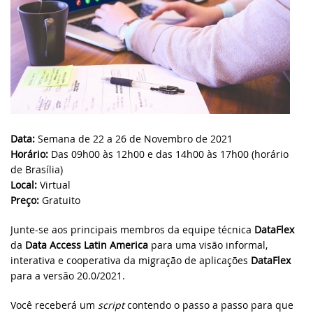
classe cRegEx e muito ma
Knowledge Base (EUA)
DataFlex Reports
SYNERGY 2023
DataFlex 2025 Alpha 1 lançado - Baixe e
teste agora!
Knowledge Base (Brasil)
Dynamic AI
EDUC 2022
Atualização de segurança do DataFlex
Produtos Suportados
2024/24.0 e 2023/23.0 - Ação necessária!
Sistemas & Ambientes
WEBINAR: Migrando para o DataFlex
2021/20.0
Download de Produtos
Atualização de segurança para todas as
Data:
Semana de 22 a 26 de Novembro de 2021
versões do DataFlex com WebApp
Migrando para o DataFlex 20.0
Horário:
Das 09h00 às 12h00 e das 14h00 às 17h00 (horário
Framework - Ação necessária!
Abrir um Chamado Técnico
de Brasília)
Local:
Virtual
Evento de Aniversário on-line - Data
Bibliotecas DataFlex compatíveis com
Access
Preço:
Gratuito
DataFlex 2024 já disponíveis!
Junte-se aos principais membros da equipe técnica
DataFlex
EDUC 2020 Virtual
da
Data Access Latin America
para uma visão informal,
Lançada nova versão da Biblioteca
interativa e cooperativa da migração de aplicações
DataFlex LibXL
DataFlex
DISD 2020
para a versão 20.0/2021.
DataFlex Reports 2024 foi lançado - baixe
Frankfurt 2019
Você receberá um
script
contendo o passo a passo para que
agora!